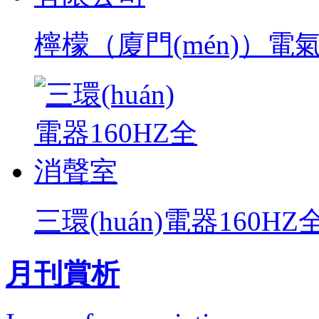
檸檬（廈門(mén)）電
三環(huán)電器160H
月刊賞析