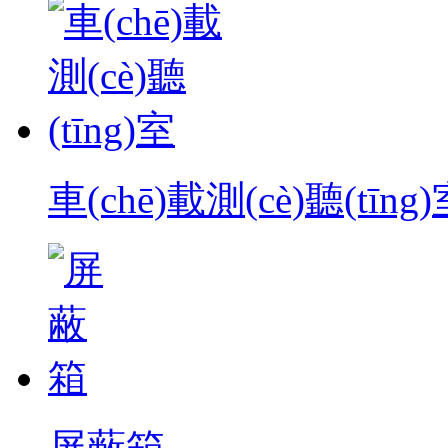
車(chē)載測(cè)聽(tīng
屏蔽箱