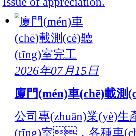
Issue of appreciation.
2026年07月15日
廈門(mén)車(chē)載測(c
公司專(zhuān)業(yè)生產
(tīng)室，各種車(c