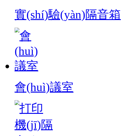
實(shí)驗(yàn)隔音箱
會(huì)議室