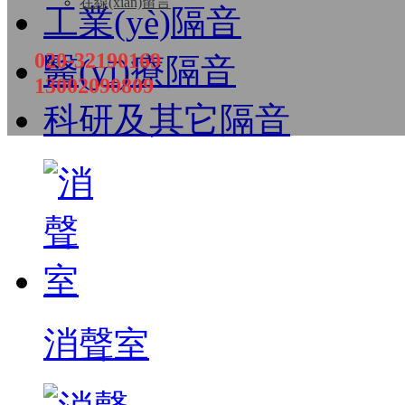
在線(xiàn)留言
工業(yè)隔音
020-32190169
醫(yī)療隔音
13002090809
科研及其它隔音
消聲室