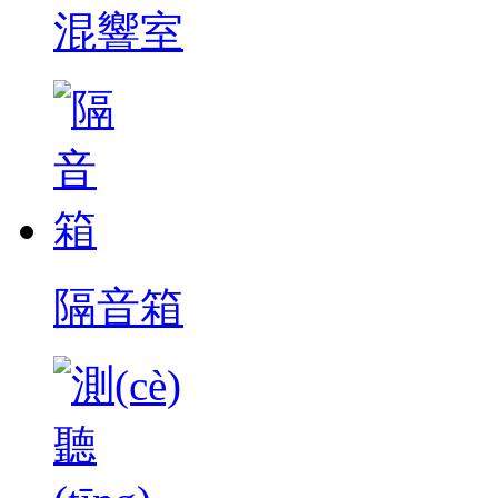
混響室
隔音箱