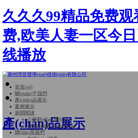
久久久99精品免费观
费,欧美人妻一区今日
线播放
首頁(yè)
關(guān)于我們
產(chǎn)品展示
案例展示
新聞閱讀
產(chǎn)品展示
公司動(dòng)態(tài)
行業(yè)動(dòng)態(tài)
聯(lián)系我們