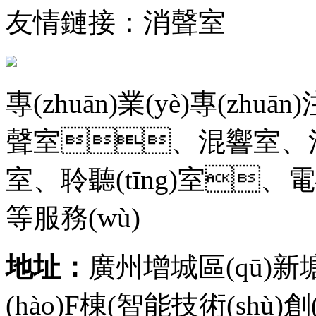
友情鏈接：消聲室
專(zhuān)業(yè)專(zh
聲室、混響室、消音室
室、聆聽(tīng)室
等服務(wù)
地址：
廣州增城區(qū)新塘
(hào)F棟(智能技術(shù)創(