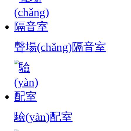
聲場(chǎng)隔音室
驗(yàn)配室