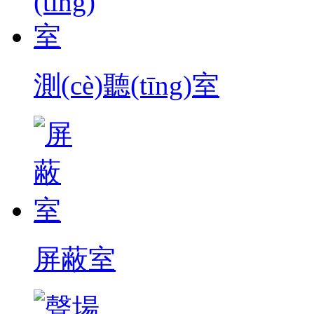
測(cè)聽(tīng)室
屏蔽室