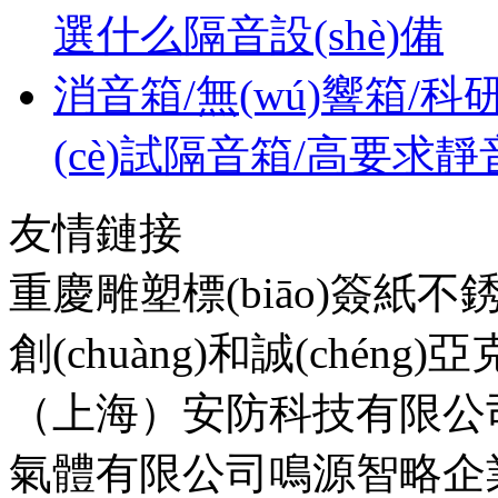
選什么隔音設(shè)備
消音箱/無(wú)響箱/科研實(
(cè)試隔音箱/高要求靜
友情鏈接
重慶雕塑
標(biāo)簽紙
不
創(chuàng)和誠(chén
（上海）安防科技有限公
氣體有限公司
鳴源智略企業