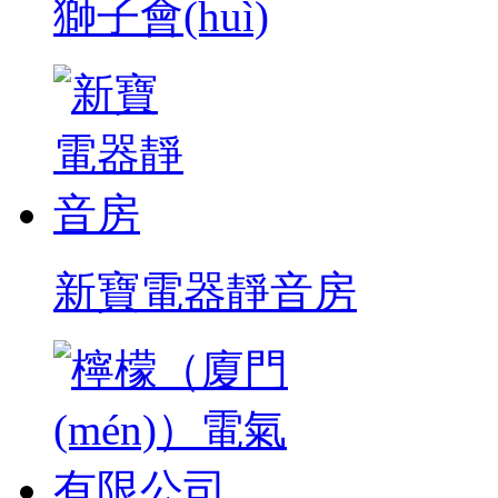
獅子會(huì)
新寶電器靜音房