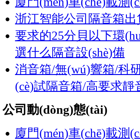
廈門(mén)車(chē)載測(c
浙江智能公司隔音箱出
要求的25分貝以下環(huá
選什么隔音設(shè)備
消音箱/無(wú)響箱/科研實(
(cè)試隔音箱/高要求靜
公司動(dòng)態(tài)
廈門(mén)車(chē)載測(c