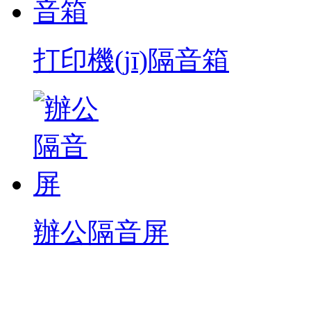
打印機(jī)隔音箱
辦公隔音屏